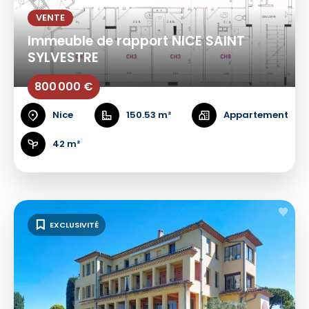
VENTE
Immeuble de rapport NICE SAINT
SYLVESTRE
800 000 €
Nice
150.53 m²
Appartement
42 m²
EXCLUSIVITÉ