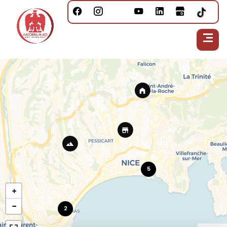
5
+
−
2