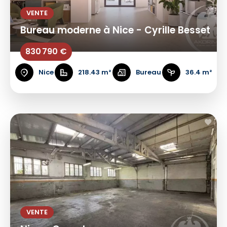
VENTE
Bureau moderne à Nice - Cyrille Besset
830 790 €
Nice
218.43 m²
Bureau
36.4 m²
VENTE