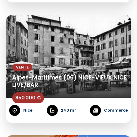
VENTE
Alpes-Maritimes (06) NICE-VIEUX NICE
LIVE/BAR
850 000 €
Nice
240 m²
Commerce