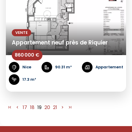
VENTE
Appartement neuf près de Riquier
860 000 €
Nice
90.31 m²
Appartement
17.3 m²
17
18
19
20
21