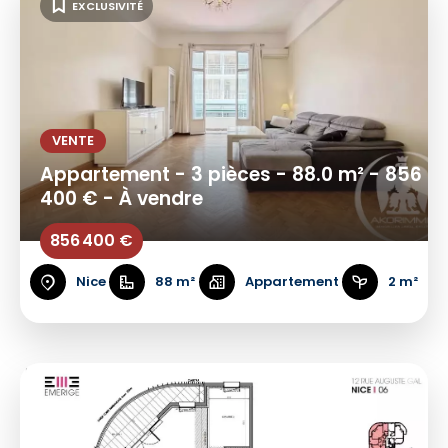
EXCLUSIVITÉ
VENTE
Appartement - 3 pièces - 88.0 m² - 856
400 € - À vendre
856 400 €
Nice
88 m²
Appartement
2 m²