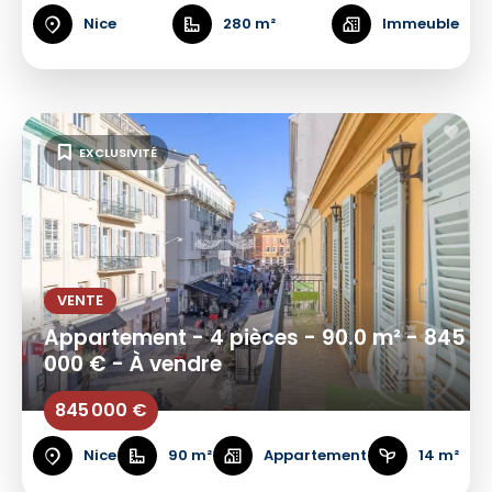
Nice
280 m²
Immeuble
EXCLUSIVITÉ
VENTE
Appartement - 4 pièces - 90.0 m² - 845
000 € - À vendre
845 000 €
Nice
90 m²
Appartement
14 m²